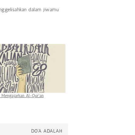
n Mengajarkan Al-Qur’an
DO’A ADALAH