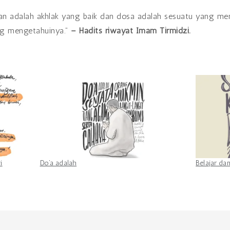
ng mengetahuinya.”
– Hadits riwayat Imam Tirmidzi.
i
Do’a adalah
Belajar da