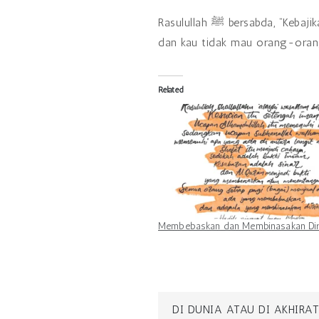
Rasulullah ‎ﷺ bersabda, “Kebajikan adalah akhlak yang baik dan dosa adalah sesuatu yang menggelisahkan dalam jiwamu
dan kau tidak mau orang-ora
Related
Membebaskan dan Membinasakan Dir
Post
DI DUNIA ATAU DI AKHIRAT